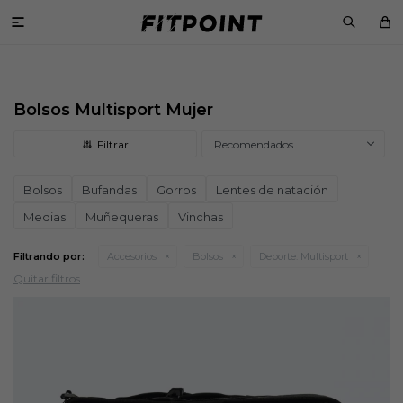

Bolsos Multisport Mujer
Recomendados
Bolsos
Bufandas
Gorros
Lentes de natación
Medias
Muñequeras
Vinchas
Filtrando por:
Accesorios
Bolsos
Deporte:
Multisport
Quitar filtros