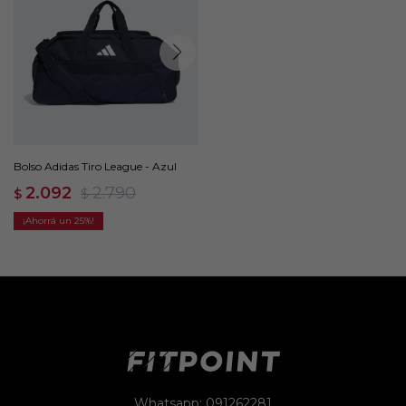
Bolso Adidas Tiro League - Azul
2.092
2.790
$
$
25
Whatsapp: 091262281