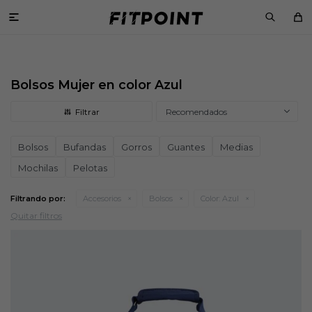

Bolsos Mujer en color Azul
Recomendados
Bolsos
Bufandas
Gorros
Guantes
Medias
Mochilas
Pelotas
Filtrando por:
Accesorios
Bolsos
Color:
Azul
Quitar filtros