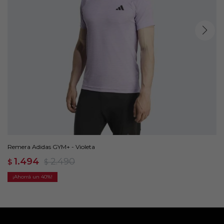
Remera Adidas GYM+ - Violeta
1.494
2.490
$
$
40