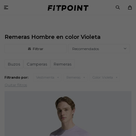

Remeras Hombre en color Violeta
Recomendados
Buzos
Camperas
Remeras
Filtrando por:
Vestimenta
Remeras
Color:
Violeta
Quitar filtros