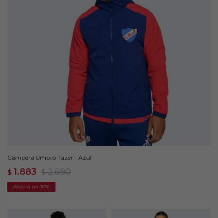
Campera Umbro Tazer - Azul
1.883
2.690
$
$
30