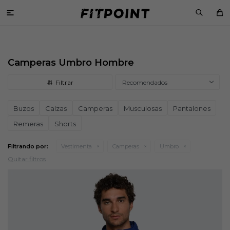

Camperas Umbro Hombre
Recomendados
Buzos
Calzas
Camperas
Musculosas
Pantalones
Remeras
Shorts
Filtrando por:
Vestimenta
Camperas
Umbro
Quitar filtros