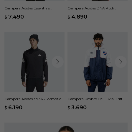
Campera Adidas Essentials
Campera Adidas DNA Audi
Climawarm - Negro
Revolut F1 Team - Negro
7.490
4.890
$
$
Campera Adidas adi365 Formotion
Campera Umbro De Lluvia Drift
- Negro
Nacional Oficial - Blanco
6.190
3.690
$
$