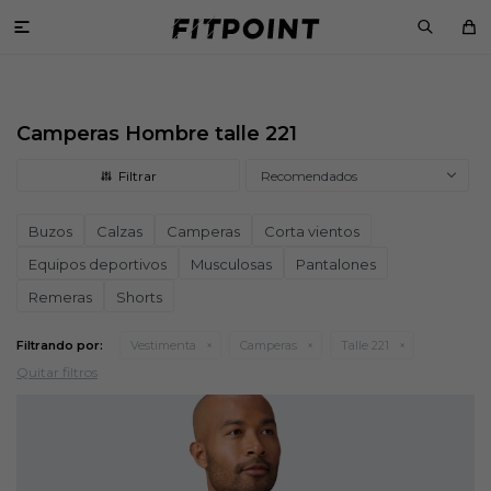

Camperas Hombre talle 221
Recomendados
Buzos
Calzas
Camperas
Corta vientos
Equipos deportivos
Musculosas
Pantalones
Remeras
Shorts
Filtrando por:
Vestimenta
Camperas
Talle 221
Quitar filtros