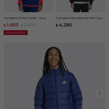
Campera Umbro Tazer - Azul
Campera New Balance Fast Days -
Negro
1.883
2.690
4.290
$
$
$
30