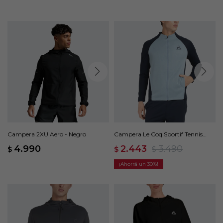
Campera 2XU Aero - Negro
Campera Le Coq Sportif Tennis
Sweat - Azul
4.990
2.443
3.490
$
$
$
30