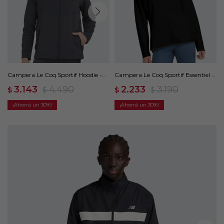
Campera Le Coq Sportif Hoodie -
Campera Le Coq Sportif Essentiel -
Gris
Negro
3.143
4.490
2.233
3.190
$
$
$
$
30
30