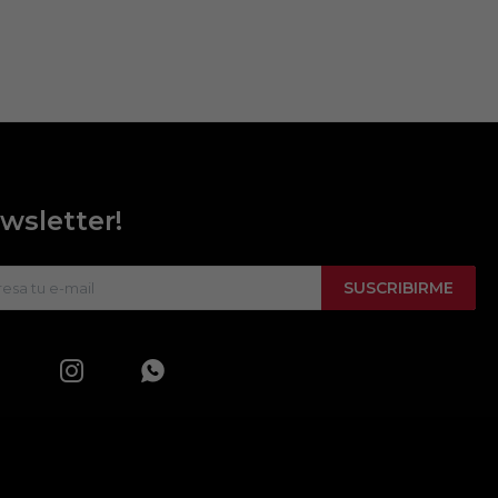
wsletter!
SUSCRIBIRME

