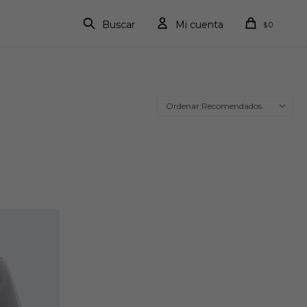
0
$
Recomendados