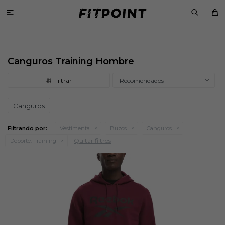

Canguros Training Hombre
Recomendados
Canguros
Filtrando por:
Vestimenta
Buzos
Canguros
Quitar filtros
Deporte:
Training