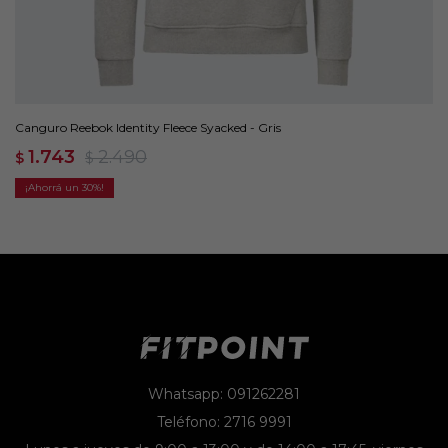
Canguro Reebok Identity Fleece Syacked - Gris
1.743
2.490
$
$
30
Whatsapp: 091262281
Teléfono: 2716 9991