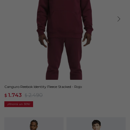
Canguro Reebok Identity Fleece Stacked - Rojo
1.743
2.490
$
$
30