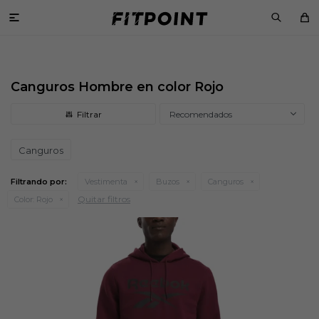

Canguros Hombre en color Rojo
Recomendados
Canguros
Filtrando por:
Vestimenta
Buzos
Canguros
Quitar filtros
Color:
Rojo