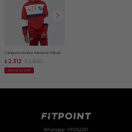
Canguro Umbro Nacional Oficial
Grav - Rojo
2.312
2.890
$
$
20
Whatsapp: 091262281