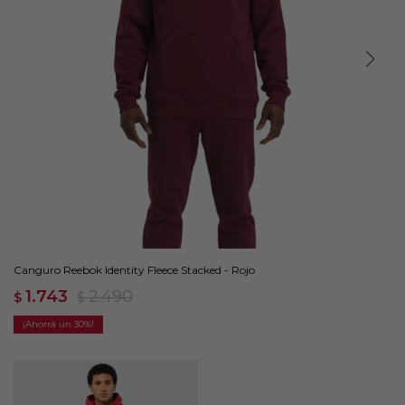
Canguro Reebok Identity Fleece Stacked - Rojo
1.743
2.490
$
$
30