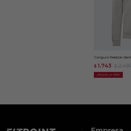
Canguro Reebok Identi
1.743
2.49
$
$
30
Empresa