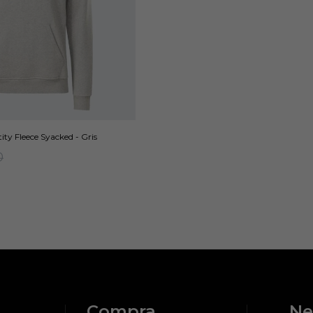
ty Fleece Syacked - Gris
0
Compra
Ne