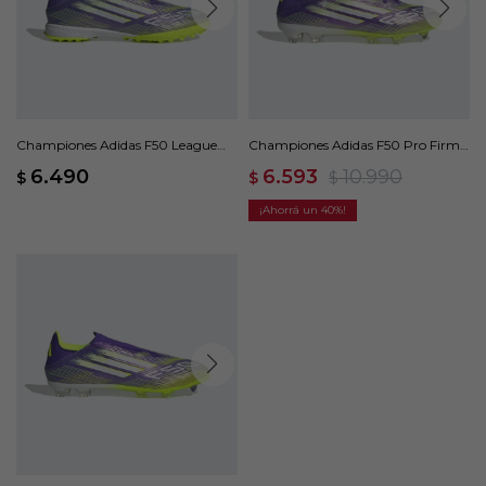
Championes Adidas F50 League
Championes Adidas F50 Pro Firm
Laceless - Violeta
Ground Cleats - Violeta
6.490
6.593
10.990
$
$
$
40