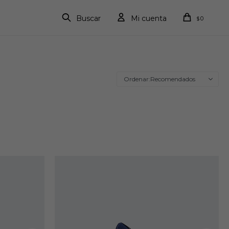
0
$
Recomendados