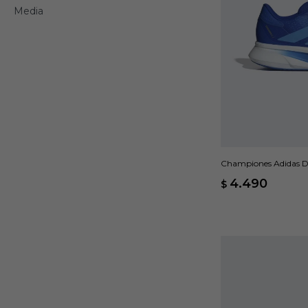
Media
Championes Adidas D
4.490
$