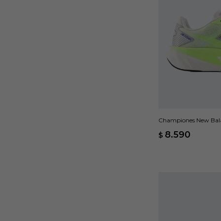
Championes New Balan
8.590
$