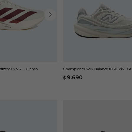
izero Evo SL - Blanco
Championes New Balance 1080 V15 - Gri
9.690
$