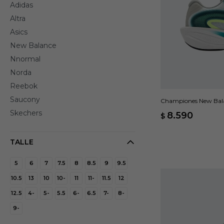
Adidas
Altra
Asics
New Balance
Nnormal
Norda
Reebok
Saucony
Championes New Balan
Skechers
8.590
$
TALLE
5
6
7
7.5
8
8.5
9
9.5
10.5
13
10
10-
11
11-
11.5
12
12.5
4-
5-
5.5
6-
6.5
7-
8-
9-