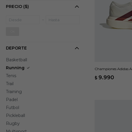
PRECIO
($)
OK
DEPORTE
Basketball
Running
Championes Adidas Ad
Tenis
9.990
$
Trail
Training
Padel
Futbol
Pickleball
Rugby
Multisport