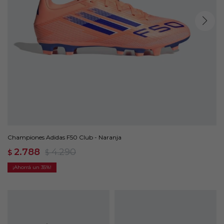
Championes Adidas F50 Club - Naranja
2.788
4.290
$
$
35