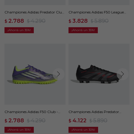
Championes Adidas Predator Club
Championes Adidas F50 League
- Blanco
Césped Artificial - Negro
2.788
4.290
3.828
5.890
$
$
$
$
35
35
Championes Adidas F50 Club -
Championes Adidas Predator
Multicolor
League - Negro
2.788
4.290
4.122
5.890
$
$
$
$
35
30