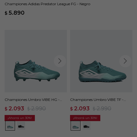
Championes Adidas Predator League FG - Negro
5.890
$
Championes Umbro VIBE HG -
Championes Umbro VIBE TF -
Verde
Verde
2.093
2.990
2.093
2.990
$
$
$
$
30
30