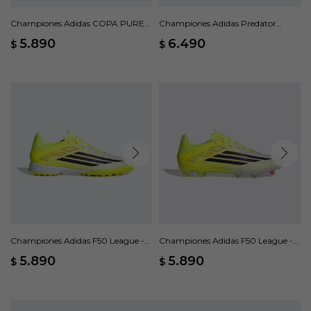
Championes Adidas COPA PURE
Championes Adidas Predator
IV LEAGUE - Blanco
League Lengüeta Plegable - Rojo
5.890
6.490
$
$
Championes Adidas F50 League -
Championes Adidas F50 League -
Amarillo
Amarillo
5.890
5.890
$
$