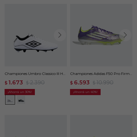
Championes Umbro Classico III HG
Championes Adidas F50 Pro Firm
- Blanco
Ground Cleats - Violeta
1.673
2.390
6.593
10.990
$
$
$
$
30
40