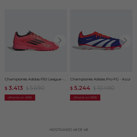
Championes Adidas F50 League -
Championes Adidas Pro FG - Azul
Rosado
3.413
5.690
5.244
10.490
$
$
$
$
40
50
MOSTRANDO
48
DE
48