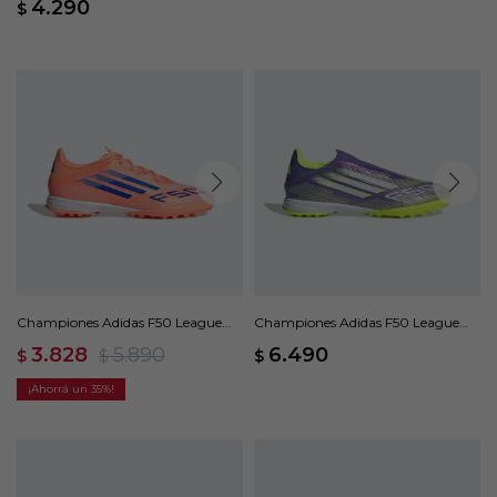
4.290
$
Championes Adidas F50 League
Championes Adidas F50 League
Pasto Artificial - Naranja
Laceless - Violeta
3.828
5.890
6.490
$
$
$
35