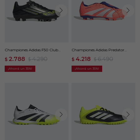
Championes Adidas F50 Club
Championes Adidas Predator
Multisuperficie - Negro
League Lengüeta Plegable -
2.788
4.290
4.218
6.490
$
$
$
$
Naranja
35
35