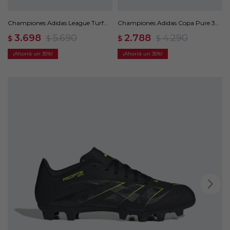
Championes Adidas League Turf
Championes Adidas Copa Pure 3
Cleats - Blanco
Club Pasto Sintético - Negro
3.698
5.690
2.788
4.290
$
$
$
$
35
35