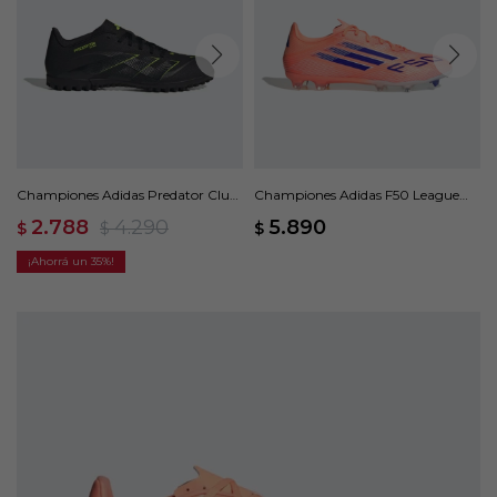
Championes Adidas Predator Club
Championes Adidas F50 League
Pasto Sintético - Negro
Terreno Firme/Multiterreno -
2.788
4.290
5.890
$
$
$
Naranja
35