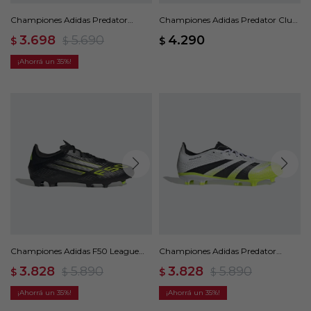
Championes Adidas Predator
Championes Adidas Predator Club
League Turf Cleats - Negro
FG/MG - Blanco
3.698
5.690
4.290
$
$
$
35
Championes Adidas F50 League
Championes Adidas Predator
FG/MG - Negro
League FG - Blanco
3.828
5.890
3.828
5.890
$
$
$
$
35
35