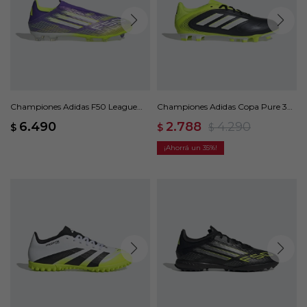
Championes Adidas F50 League
Championes Adidas Copa Pure 3
Laceless - Violeta
Club - Negro
6.490
2.788
4.290
$
$
$
35