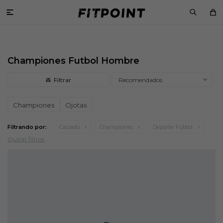

Championes Futbol Hombre
Recomendados
Championes
Ojotas
Filtrando por:
Calzado
Championes
Deporte:
Futbol
Quitar filtros