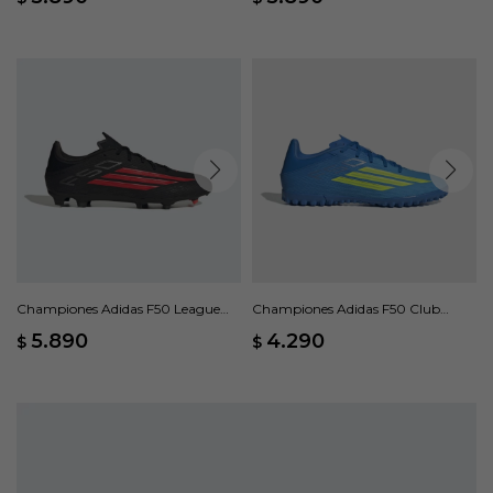
Championes Adidas F50 League
Championes Adidas F50 Club
Terreno Firme/Multisuperficie -
Pasto Sintético - Azul
5.890
4.290
$
$
Negro