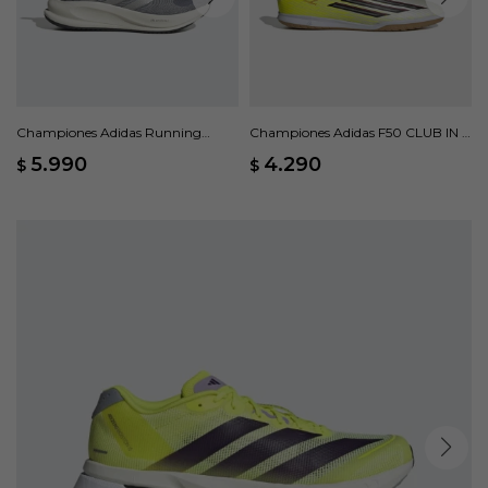
Championes Adidas Running
Championes Adidas F50 CLUB IN -
SUPERNOVA EASE 2 M - Gris
Amarillo
5.990
4.290
$
$