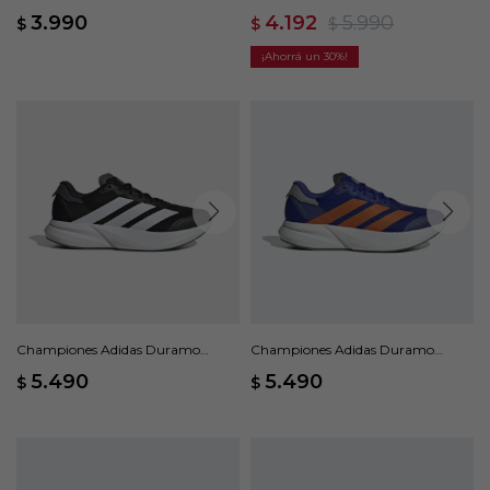
Negro
Ease - Blanco
3.990
4.192
5.990
$
$
$
30
Championes Adidas Duramo
Championes Adidas Duramo
Speed 2 - Negro
Speed 2 - Azul
5.490
5.490
$
$