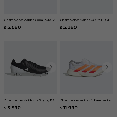
Championes Adidas Copa Pure IV
Championes Adidas COPA PURE
League Turf - Blanco
IV LEAGUE - Blanco
5.890
5.890
$
$
Championes Adidas de Rugby RS15
Championes Adidas Adizero Adios
terreno blando - Negro
Pro 4 - Blanco
5.590
11.990
$
$