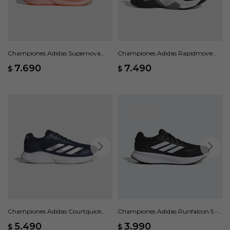
Championes Adidas Supernova
Championes Adidas Rapidmove
Glide - Negro
ADV 2 - Negro
7.690
7.490
$
$
Championes Adidas Courtquick
Championes Adidas Runfalcon 5 -
Padel - Azul
Negro
5.490
3.990
$
$