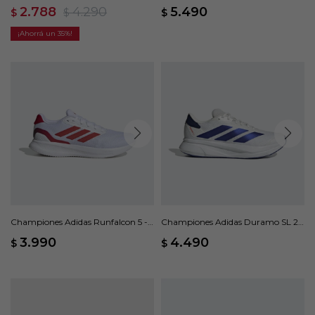
Club Pasto Sintético - Negro
Azul
2.788
4.290
5.490
$
$
$
35
Championes Adidas Runfalcon 5 -
Championes Adidas Duramo SL 2 -
Blanco
Blanco
3.990
4.490
$
$