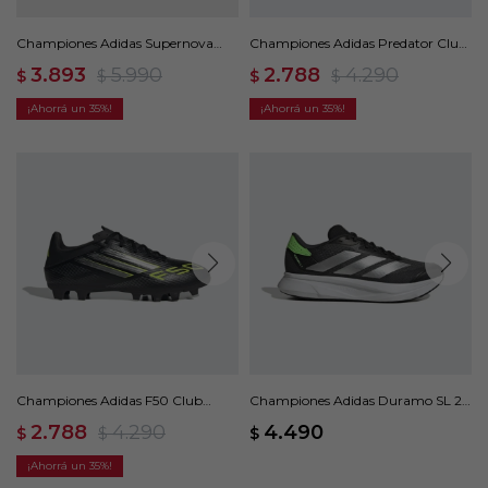
Championes Adidas Supernova
Championes Adidas Predator Club
Ease - Azul
Pasto Sintético - Negro
3.893
5.990
2.788
4.290
$
$
$
$
35
35
Championes Adidas F50 Club
Championes Adidas Duramo SL 2 -
Multisuperficie - Negro
Gris
2.788
4.290
4.490
$
$
$
35