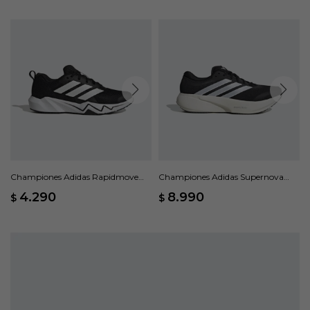
Championes Adidas Rapidmove
Championes Adidas Supernova
Go M - Negro
Rise 3 M - Negro
4.290
8.990
$
$