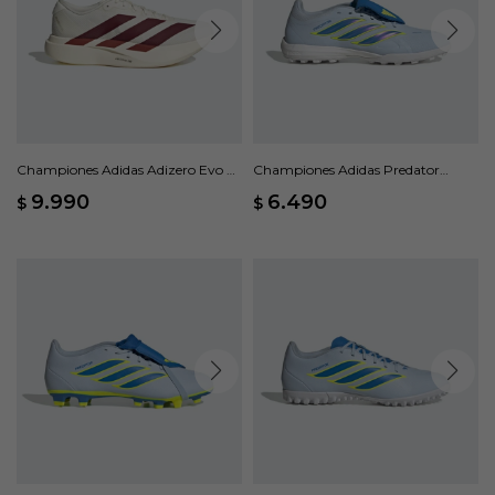
Championes Adidas Adizero Evo SL
Championes Adidas Predator
- Blanco
Pasto Sintético Lengüeta Plegable
9.990
6.490
$
$
- Azul