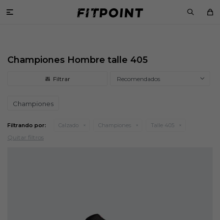

Championes Hombre talle 405
Recomendados
Championes
Filtrando por:
Calzado
Championes
Talle 405
Quitar filtros