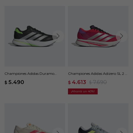
Championes Adidas Duramo
Championes Adidas Adizero SL 2 -
Speed 2 - Negro
Rojo
5.490
4.613
7.690
$
$
$
40