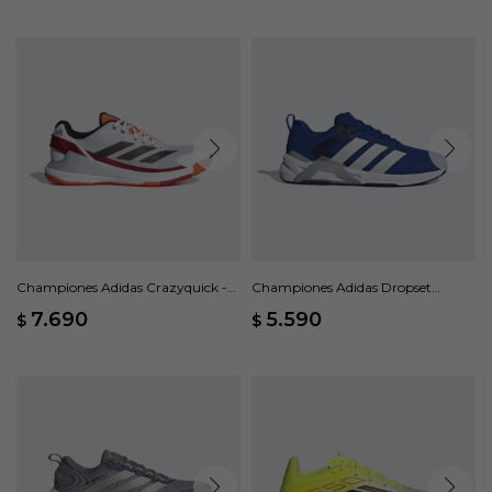
Championes Adidas Crazyquick -
Championes Adidas Dropset
Blanco
Control Training - Azul
7.690
5.590
$
$