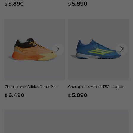
League FG - Gris
League FG/MG - Negro
5.890
5.890
$
$
Championes Adidas Dame X -
Championes Adidas F50 League
Naranja
Pasto Sintético - Azul
6.490
5.890
$
$