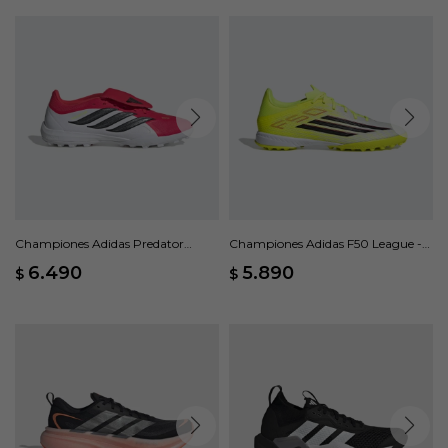
Championes Adidas Predator
Championes Adidas F50 League -
League Lengüeta Plegable - Rojo
Amarillo
6.490
5.890
$
$