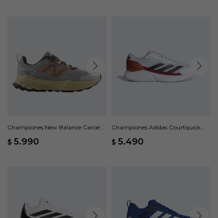
Championes New Balance Garoé
Championes Adidas Courtquick
V2 - Gris
Padel - Blanco
5.990
5.490
$
$