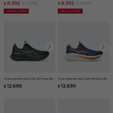
Verde
Gris
8.392
11.990
8.392
11.990
$
$
$
$
30
30
Championes Asics Gel Nimbus 28 -
Championes Asics Gel Nimbus 28 -
Negro
Azul
12.690
12.690
$
$