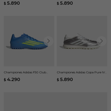
Pasto Sintético - Azul
Terreno Firme/Multisuperficie -
5.890
5.890
$
$
Negro
Championes Adidas F50 Club
Championes Adidas Copa Pure IV
Pasto Sintético - Azul
League - Gris
4.290
5.890
$
$