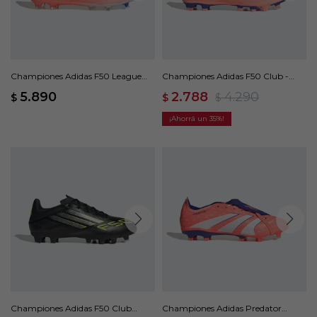
Championes Adidas F50 League
Championes Adidas F50 Club -
Terreno Firme/Multiterreno -
Naranja
5.890
2.788
4.290
$
$
$
Naranja
35
Championes Adidas F50 Club
Championes Adidas Predator