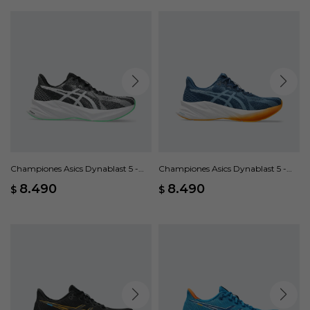
Championes Asics Dynablast 5 -
Championes Asics Dynablast 5 -
Negro
Azul
8.490
8.490
$
$