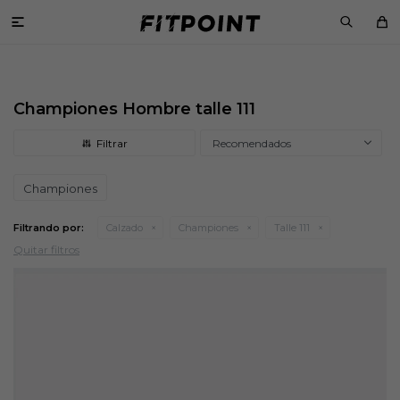

Championes Hombre talle 111
Recomendados
Championes
Filtrando por:
Calzado
Championes
Talle 111
Quitar filtros