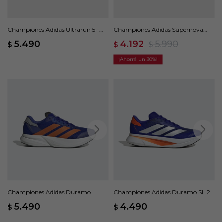
Championes Adidas Ultrarun 5 -
Championes Adidas Supernova
Negro
Ease - Blanco
5.490
4.192
5.990
$
$
$
30
Championes Adidas Duramo
Championes Adidas Duramo SL 2 -
Speed 2 - Azul
Azul
5.490
4.490
$
$