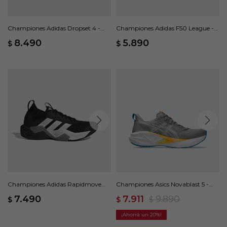
Championes Adidas Dropset 4 -
Championes Adidas F50 League -
Negro
Amarillo
8.490
5.890
$
$
Championes Adidas Rapidmove
Championes Asics Novablast 5 -
ADV 2 - Negro
Gris
7.490
7.911
9.890
$
$
$
20