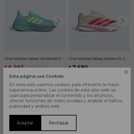
Championes Adidas Ultraboost 5 -
Championes Adidas Adizero SL 2 -
Verde
Beige
6.593
10.990
7.690
$
$
$

Esta página usa Cookies
40
En esta web usamos cookies, para ofrecerte la mejor
experiencia online. Las cookies de este sitio web se
usan para personalizar el contenido y los anuncios,
ofrecer funciones de redes sociales y analizar el tráfico,
publicidad y análisis web.
Aceptar
Rechazar