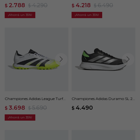
Multisuperficie - Negro
League Lengüeta Plegable -
2.788
4.290
4.218
6.490
$
$
$
$
Naranja
35
35
Championes Adidas League Turf
Championes Adidas Duramo SL 2 -
Cleats - Blanco
Gris
3.698
5.690
4.490
$
$
$
35