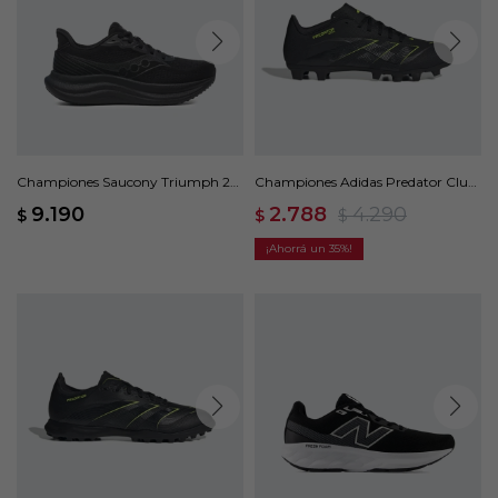
Championes Saucony Triumph 23
Championes Adidas Predator Club
- Negro
FG/MG - Negro
9.190
2.788
4.290
$
$
$
35