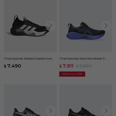
Championes Adidas Rapidmove
Championes Asics Novablast 5 -
ADV 2 - Negro
Negro
7.490
7.911
9.890
$
$
$
20