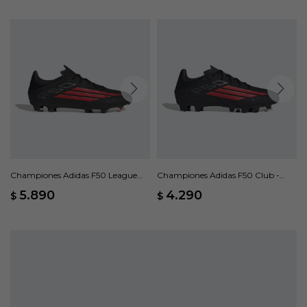
Championes Adidas F50 League
Championes Adidas F50 Club -
Terreno Firme/Multisuperficie -
Negro
5.890
4.290
$
$
Negro