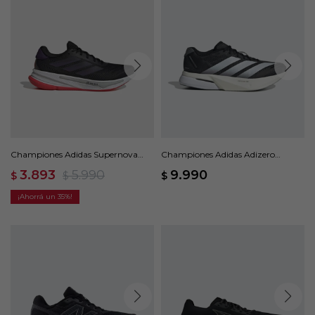
Championes Adidas Supernova
Championes Adidas Adizero
Ease - Negro
Boston 13 - Negro
3.893
5.990
9.990
$
$
$
35