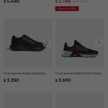
5.490
2.788
4.290
$
$
$
35
Championes Adidas Response
Championes Reebok Flip Charge -
Runner - Negro
Negro
3.390
3.690
$
$