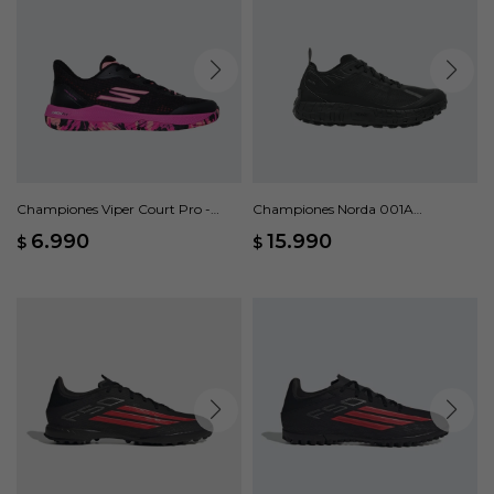
Championes Viper Court Pro -
Championes Norda 001A
Negro
Dyneema - Negro
6.990
15.990
$
$