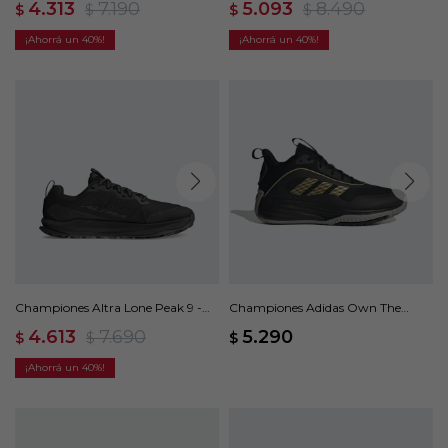
4.313
7.190
5.093
8.490
$
$
$
$
40
40
Championes Altra Lone Peak 9 -
Championes Adidas Own The
Negro
Game 3 - Negro
4.613
7.690
5.290
$
$
$
40