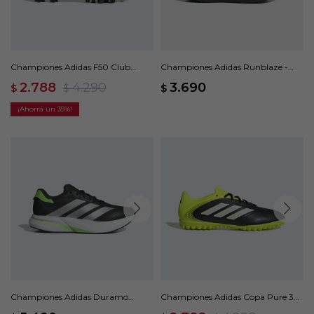
Championes Adidas F50 Club
Championes Adidas Runblaze -
Multisuperficie - Negro
Negro
2.788
4.290
3.690
$
$
$
35
Championes Adidas Duramo
Championes Adidas Copa Pure 3
Speed 2 - Negro
Club Pasto Sintético - Negro