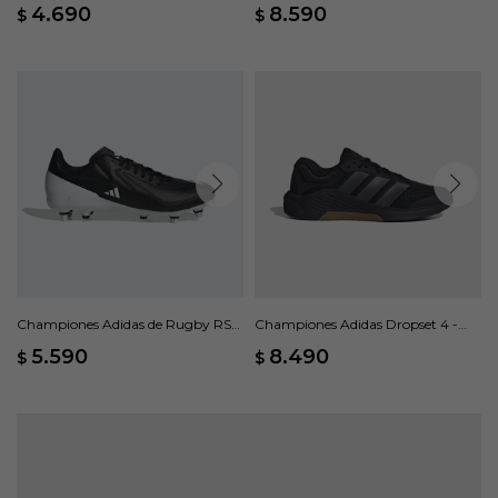
Negro
V9 - Negro
4.690
8.590
$
$
Championes Adidas de Rugby RS15
Championes Adidas Dropset 4 -
terreno blando - Negro
Negro
5.590
8.490
$
$