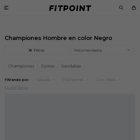

Championes Hombre en color Negro
Recomendados
Championes
Ojotas
Sandalias
Filtrando por:
Calzado
Championes
Color:
Negro
Quitar filtros