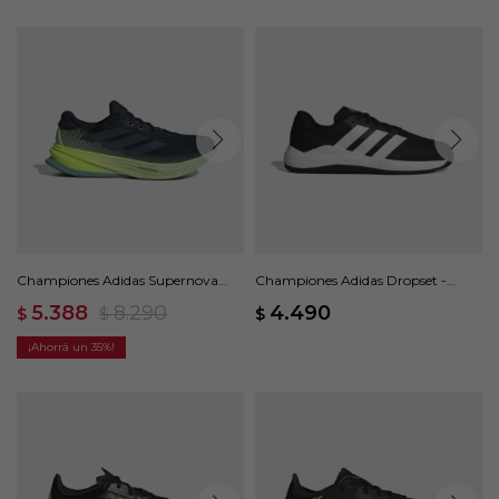
Championes Adidas Supernova
Championes Adidas Dropset -
Rise 2 - Negro
Negro
5.388
8.290
4.490
$
$
$
35