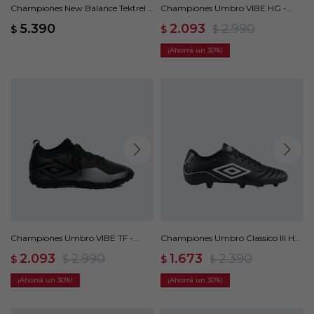
Championes New Balance Tektrel -
Championes Umbro VIBE HG -
Negro
Negro
5.390
2.093
2.990
$
$
$
30
Championes Umbro VIBE TF -
Championes Umbro Classico III HG
Negro
- Negro
2.093
2.990
1.673
2.390
$
$
$
$
30
30