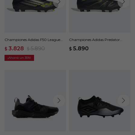
Championes Adidas F50 League
Championes Adidas Predator
FG/MG - Negro
League FG - Negro
3.828
5.890
5.890
$
$
$
35