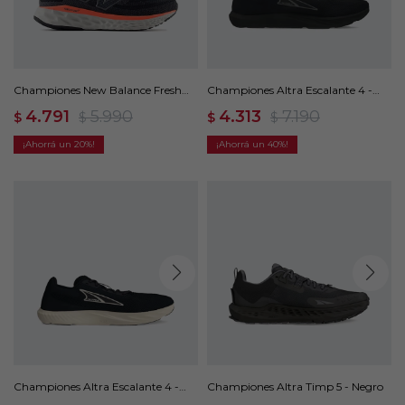
Championes New Balance Fresh
Championes Altra Escalante 4 -
Foam X EVOZ V4 - Negro
Negro
4.791
5.990
4.313
7.190
$
$
$
$
20
40
Championes Altra Escalante 4 -
Championes Altra Timp 5 - Negro
Negro