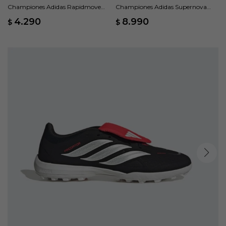
Championes Adidas Rapidmove
Championes Adidas Supernova
Go M - Negro
Rise 3 M - Negro
4.290
8.990
$
$