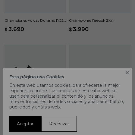
Championes Adidas Duramo RC2 -
Championes Reebok Zig
Negro
Dynamica Str - Negro
3.690
3.990
$
$

Esta página usa Cookies
En esta web usamos cookies, para ofrecerte la mejor
experiencia online. Las cookies de este sitio web se
usan para personalizar el contenido y los anuncios,
ofrecer funciones de redes sociales y analizar el tráfico,
publicidad y análisis web.
Championes Adidas F50 League
Championes Reebok Nano Gym -
Césped Artificial - Negro
Negro
3.828
5.890
4.290
$
$
$
Aceptar
Rechazar
35