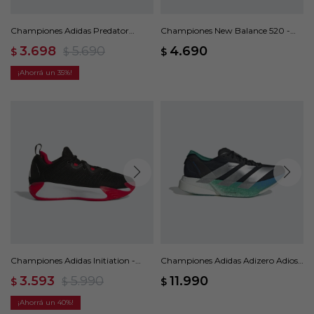
Championes Adidas Predator
Championes New Balance 520 -
League Turf Cleats - Negro
Negro
3.698
5.690
4.690
$
$
$
35
Championes Adidas Initiation -
Championes Adidas Adizero Adios
Negro
Pro 4 - Negro
3.593
5.990
11.990
$
$
$
40