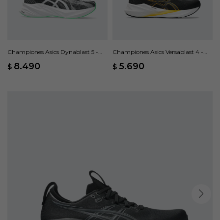
Championes Asics Dynablast 5 -
Championes Asics Versablast 4 -
Negro
Negro
8.490
5.690
$
$