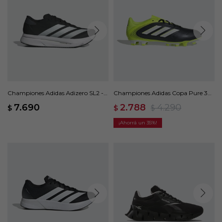
Championes Adidas Adizero SL2 -
Championes Adidas Copa Pure 3
Negro
Club - Negro
7.690
2.788
4.290
$
$
$
35