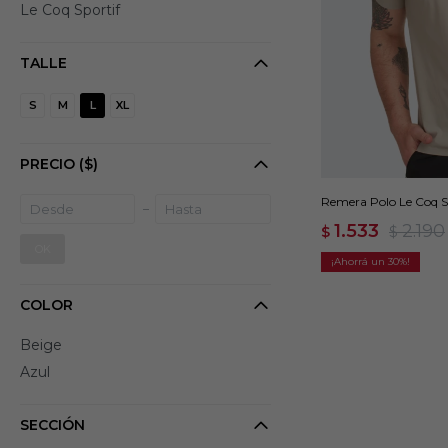
Le Coq Sportif
TALLE
S
M
L
XL
PRECIO
($)
Remera Polo Le Coq Sp
1.533
2.190
$
$
OK
30
COLOR
Beige
Azul
SECCIÓN