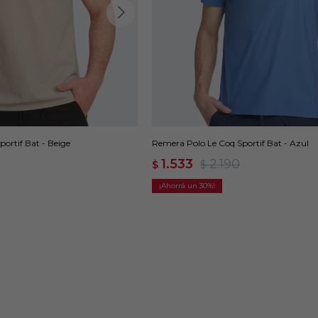
ortif Bat - Beige
Remera Polo Le Coq Sportif Bat - Azul
1.533
2.190
$
$
30