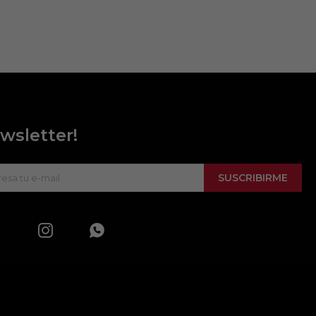
wsletter!
SUSCRIBIRME

