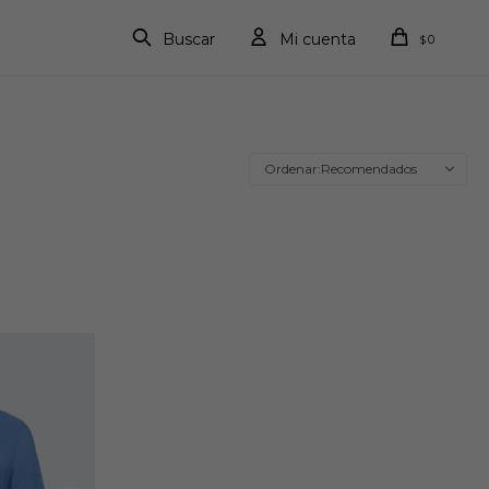
0
$
Recomendados