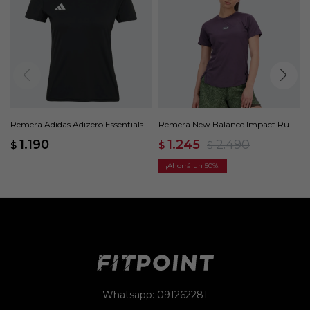
Remera Adidas Adizero Essentials -
Remera New Balance Impact Run
Negro
- Violeta
1.190
1.245
2.490
$
$
$
50
Whatsapp: 091262281