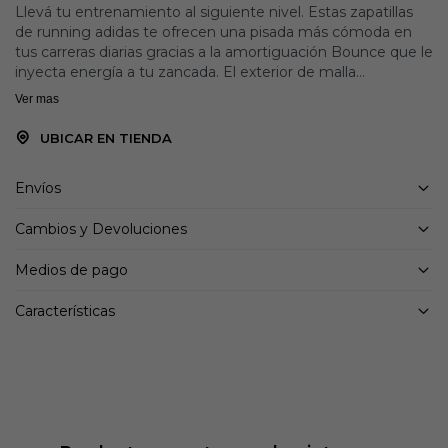
Llevá tu entrenamiento al siguiente nivel. Estas zapatillas
de running adidas te ofrecen una pisada más cómoda en
tus carreras diarias gracias a la amortiguación Bounce que le
inyecta energía a tu zancada. El exterior de malla
transpirable es ligero y aireado, al tiempo que proporciona
Ver mas
soporte para una pisada estable.
UBICAR EN TIENDA
Detalles:
Sistema de atado de cordones
Envíos
Exterior de malla
Forro interno de tela
Cambios y Devoluciones
Mediasuela Bounce 2.0
Suela de caucho
Medios de pago
Caída mediasuela: 6 mm (talón 28 mm / antepié 22 mm)
Caída de la mediasuela: 6 mm (talón de 28 mm, antepié de
Características
22 mm)