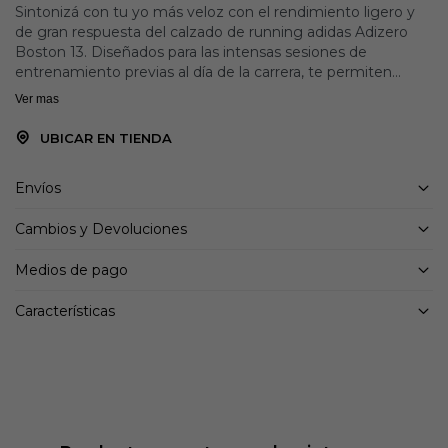
Sintonizá con tu yo más veloz con el rendimiento ligero y
de gran respuesta del calzado de running adidas Adizero
Boston 13. Diseñados para las intensas sesiones de
entrenamiento previas al día de la carrera, te permiten
acelerar el ritmo cómodamente con un exterior de malla
Ver mas
transpirable y un bloqueo seguro en el mediopié. La
mediasuela Lightstrike y Lightstrike Pro con
UBICAR EN TIENDA
ENERGYRODS proporciona un retorno ágil kilómetro tras
kilómetro. La suela Lighttraxion añade tracción multiuso,
Envíos
mientras que el caucho Continental™ de la puntera
proporciona un agarre antideslizante.
Cambios y Devoluciones
Detalles:
Medios de pago
Ajuste clásico
Sistema de atado de cordones
Características
Exterior de tela
Forro interno de tela
ENERGYRODS limita la pérdida de energía
Amortiguación Lightstrike Pro
Suela Lighttraxion de caucho Continental™