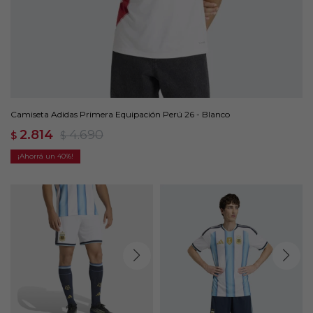
Camiseta Adidas Primera Equipación Perú 26 - Blanco
2.814
4.690
$
$
40