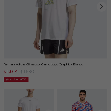
Remera Adidas Climacool Camo Logo Graphic - Blanco
1.014
1.690
$
$
40