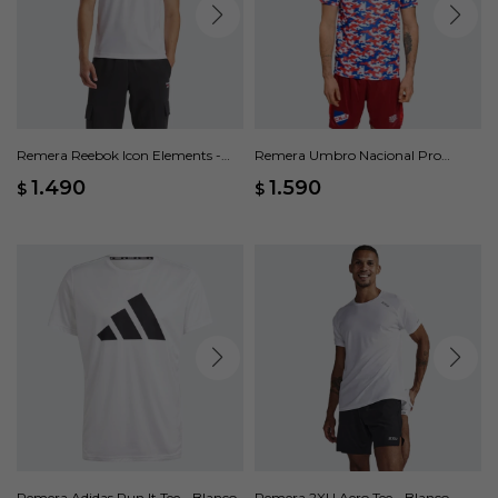
Remera Reebok Icon Elements -
Remera Umbro Nacional Pro
Blanco
Training Camo - Blanco
1.490
1.590
$
$
Remera Adidas Run It Tee - Blanco
Remera 2XU Aero Tee - Blanco