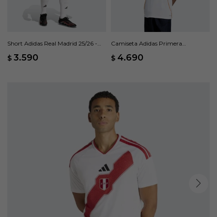
Short Adidas Real Madrid 25/26 -
Camiseta Adidas Primera
Blanco
Equipación Real Madrid 25/26 -
3.590
4.690
$
$
Blanco