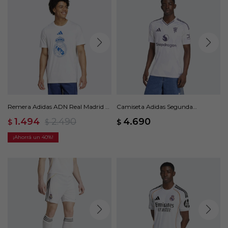
Remera Adidas ADN Real Madrid -
Camiseta Adidas Segunda
Blanco
Equipación Manchester United
1.494
2.490
4.690
$
$
$
25/26 - Blanco
40