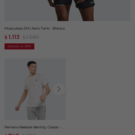
Musculosa 2XU Aero Tank - Blanco
1.113
1.590
$
$
30
Remera Reebok Identity Classic -
Blanco