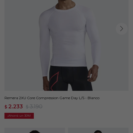
Remera 2XU Core Compression Game Day L/S - Blanco
2.233
3.190
$
$
30