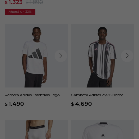
1.323
1.890
$
$
30
Remera Adidas Essentials Logo -
Camiseta Adidas 25/26 Home
Blanco
Jersey - Blanco
1.490
4.690
$
$