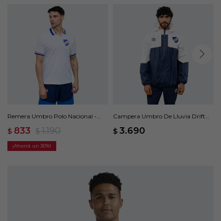
Remera Umbro Polo Nacional -
Campera Umbro De Lluvia Drift
Blanco
Nacional Oficial - Blanco
833
1.190
3.690
$
$
$
30