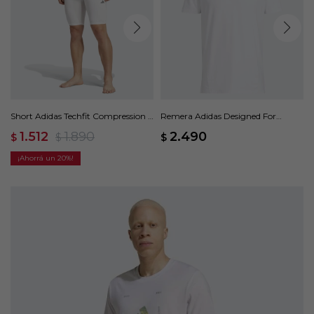
Short Adidas Techfit Compression -
Remera Adidas Designed For
Blanco
Training - Blanco
1.512
1.890
2.490
$
$
$
20