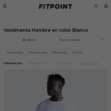

Vestimenta Hombre en color Blanco
Recomendados
Camperas
Musculosas
Remeras
Shorts
Quitar filtros
Filtrando por:
Vestimenta
Color:
Blanco