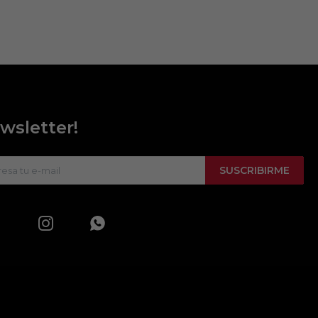
wsletter!
SUSCRIBIRME

