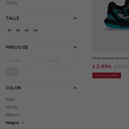
Joma
TALLE
41
42
43
44
PRECIO
($)
Championes Joma Poi
2.994
5.99
$
$
OK
50
COLOR
Azul
Verde
Blanco
Negro