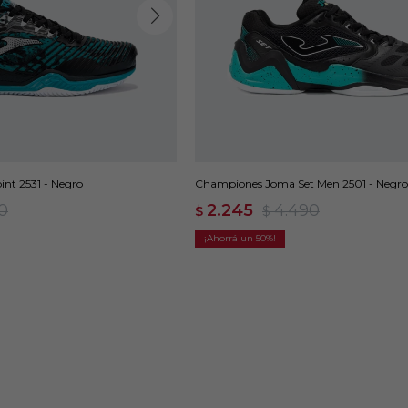
nt 2531 - Negro
Championes Joma Set Men 2501 - Negro
0
2.245
4.490
$
$
50