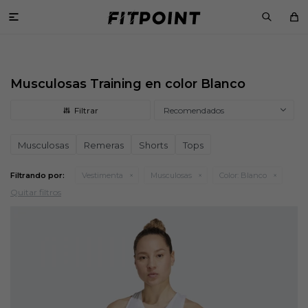

Musculosas Training en color Blanco
Recomendados
Musculosas
Remeras
Shorts
Tops
Filtrando por:
Vestimenta
Musculosas
Color:
Blanco
Quitar filtros