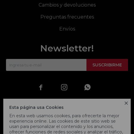
Cambios y devoluciones
Preguntas frecuentes
Envíos
Newsletter!
SUSCRIBIRME




Esta página usa Cookies
En esta web usamos cookies, para ofrecerte la mejor
experiencia online. Las cookies de este sitio web se
usan para personalizar el contenido y los anuncios,
ofrecer funciones de redes sociales y analizar el tráfico,