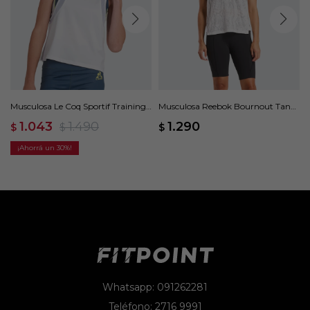
Musculosa Le Coq Sportif Training
Musculosa Reebok Bournout Tank
Tull - Blanco
- Blanco
1.043
1.490
1.290
$
$
$
30
Whatsapp: 091262281
Teléfono: 2716 9991