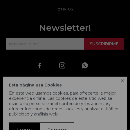
Envíos
Newsletter!
SUSCRIBIRME




Esta página usa Cookies
En esta web usamos cookies, para ofrecerte la mejor
experiencia online. Las cookies de este sitio web se
usan para personalizar el contenido y los anuncios,
ofrecer funciones de redes sociales y analizar el tráfico,
publicidad y análisis web.
© Copyright 2026 / Fitpoint