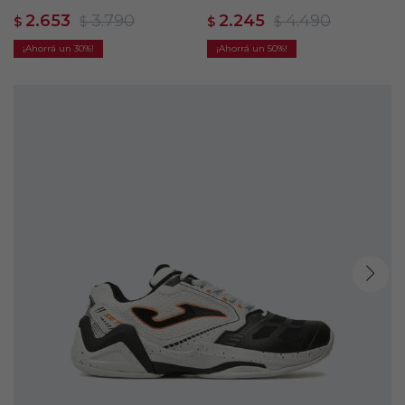
Yannick Noah 83 - Blanco
Blanco
2.653
3.790
2.245
4.490
$
$
$
$
30
50