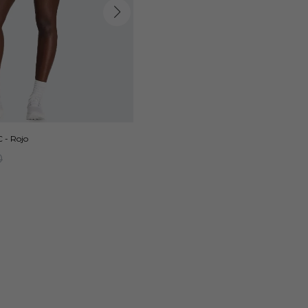
 - Rojo
0