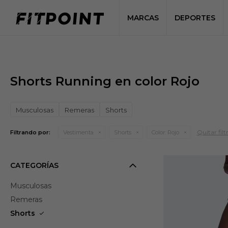
MARCAS
DEPORTES
Shorts Running en color Rojo
Musculosas
Remeras
Shorts
Quitar filt
Filtrando por:
Vestimenta
Shorts
Color:
Rojo
CATEGORÍAS
Musculosas
Remeras
Shorts