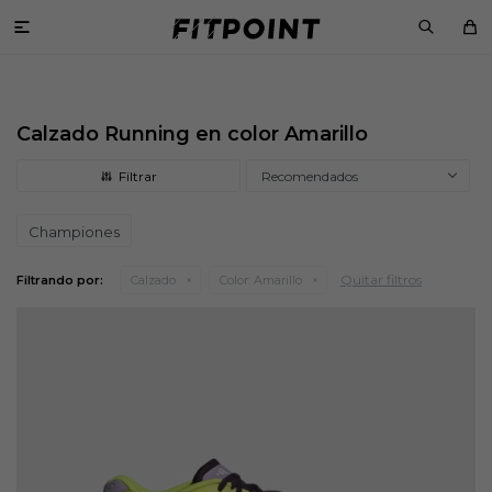

Calzado Running en color Amarillo
Recomendados
Championes
Quitar filtros
Filtrando por:
Calzado
Color:
Amarillo