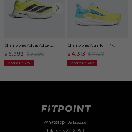
Championes Adidas Adizero
Championes Altra Torin 7 -
Boston 13 - Amarillo
Amarillo
6.992
9.990
4.313
7.190
$
$
$
$
30
40
Whatsapp: 091262281
Teléfono: 2716 9991