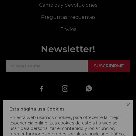
Cambios y devoluciones
Preguntas frecuentes
Envíos
Newsletter!
SUSCRIBIRME




Esta página usa Cookies
En esta web usamos cookies, para ofrecerte la mejor
experiencia online. Las cookies de este sitio web se
usan para personalizar el contenido y los anuncios,
ofrecer funciones de redes sociales y analizar el tráfico,