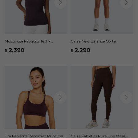
Musculosa Fabletics Tech+
Calza New Balance Corta
Racerback - Marrón
Harmony High Rise - Marrón
2.390
2.290
$
$
Bra Fabletics Deportivo Principal
Calza Fabletics PureLuxe Oasis -