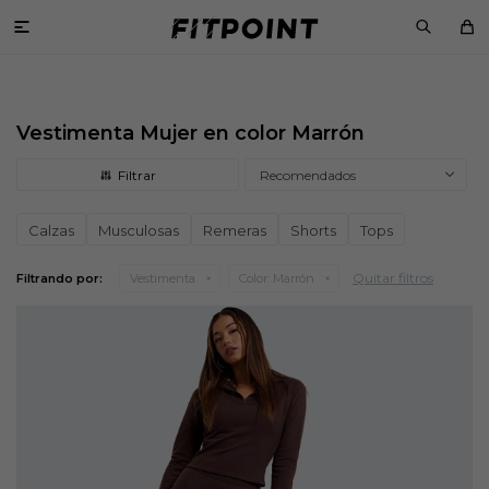

Vestimenta Mujer en color Marrón
Recomendados
Calzas
Musculosas
Remeras
Shorts
Tops
Quitar filtros
Filtrando por:
Vestimenta
Color:
Marrón