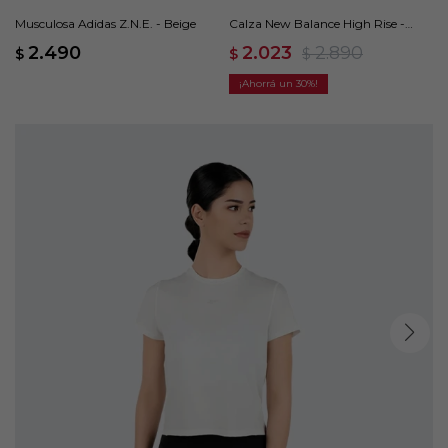
Musculosa Adidas Z.N.E. - Beige
Calza New Balance High Rise -
Beige
2.490
2.023
2.890
$
$
$
30