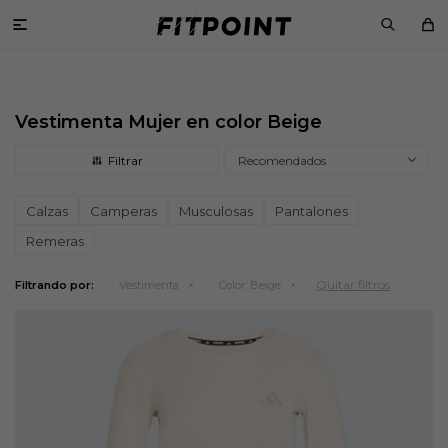

Vestimenta Mujer en color Beige
Recomendados
Calzas
Camperas
Musculosas
Pantalones
Remeras
Quitar filtros
Filtrando por:
Vestimenta
Color:
Beige