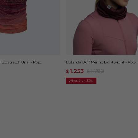
Bufanda Buff Merino Lightwight - Rojo
 Ecostretch Unal - Rojo
1.253
1.790
$
$
30