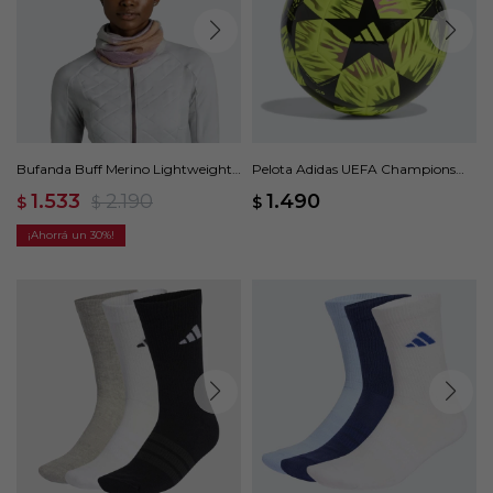
Bufanda Buff Merino Lightweight -
Pelota Adidas UEFA Champions
Multicolor
League Final Club - Multicolor
1.533
2.190
1.490
$
$
$
30