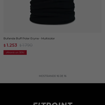
Bufanda Buff Polar Eryna - Multicolor
1.253
1.790
$
$
30
MOSTRANDO
16
DE
16