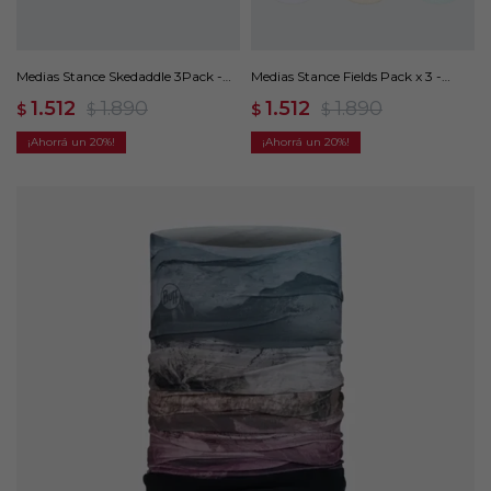
Medias Stance Skedaddle 3Pack -
Medias Stance Fields Pack x 3 -
Multicolor
Multicolor
1.512
1.890
1.512
1.890
$
$
$
$
20
20