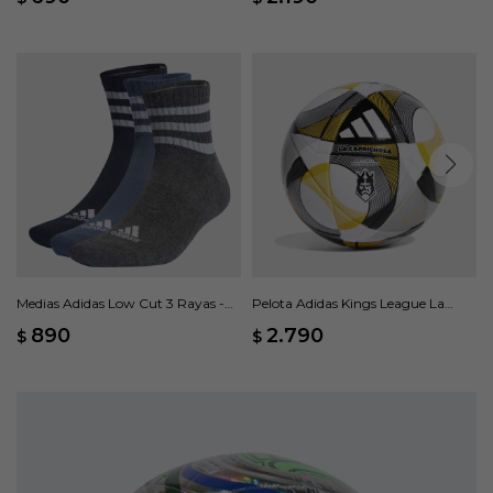
Pares - Multicolor
Medias Adidas Low Cut 3 Rayas -
Pelota Adidas Kings League La
Multicolor
Caprichosa League - Multicolor
890
2.790
$
$