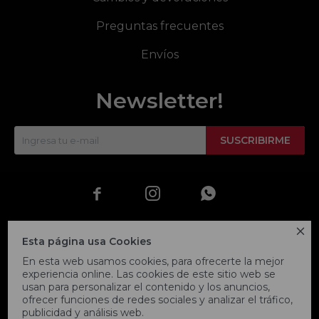
Preguntas frecuentes
Envíos
Newsletter!
SUSCRIBIRME




Esta página usa Cookies
En esta web usamos cookies, para ofrecerte la mejor
experiencia online. Las cookies de este sitio web se
usan para personalizar el contenido y los anuncios,
ofrecer funciones de redes sociales y analizar el tráfico,
publicidad y análisis web.