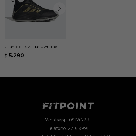
Championes Adidas Own The
Game 3 - Negro
5.290
$
Whatsapp: 091262281
Teléfono: 2716 9991