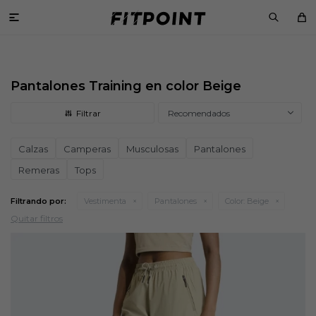

Pantalones Training en color Beige
Recomendados
Calzas
Camperas
Musculosas
Pantalones
Remeras
Tops
Filtrando por:
Vestimenta
Pantalones
Color:
Beige
Quitar filtros