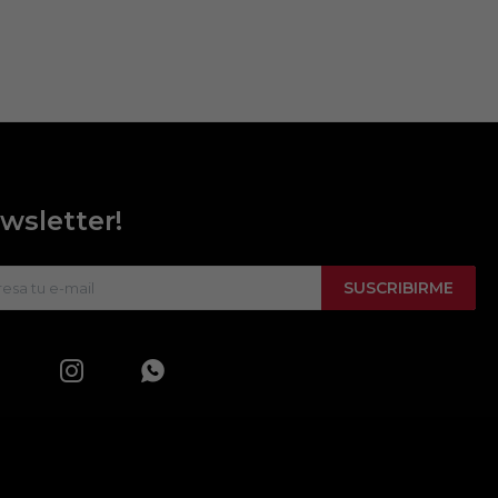
wsletter!
SUSCRIBIRME

