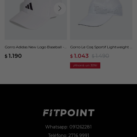
Gorro Adidas New Logo Baseball -
Gorro Le Coq Sportif Lightweight -
Blanco
Blanco
1.190
1.043
1.490
$
$
$
30
Whatsapp: 091262281
Teléfono: 2716 9991