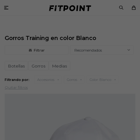

Gorros Training en color Blanco
Recomendados
Botellas
Gorros
Medias
Filtrando por:
Accesorios
Gorros
Color:
Blanco
Quitar filtros