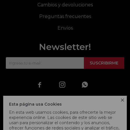
Cambios y devoluciones
Preguntas frecuentes
Envíos
Newsletter!
SUSCRIBIRME




Esta página usa Cookies
En esta web usamos cookies, para ofrecerte la mejor
experiencia online. Las cookies de este sitio web se
usan para personalizar el contenido y los anuncios,
ofrecer funciones de redes sociales y analizar el tráfico,