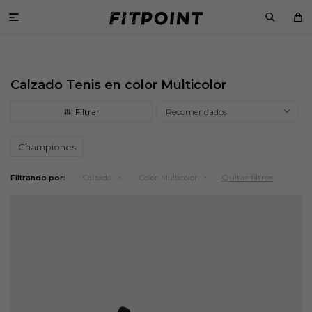

Calzado Tenis en color Multicolor
Recomendados
Championes
Quitar filtros
Filtrando por:
Calzado
Color:
Multicolor