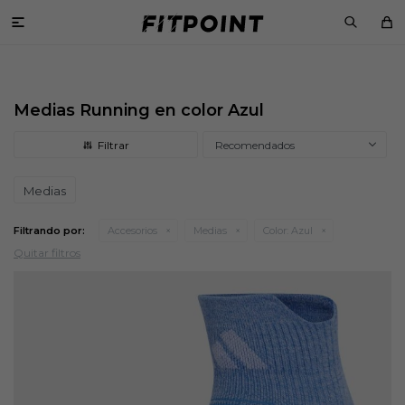

Medias Running en color Azul
Recomendados
Medias
Filtrando por:
Accesorios
Medias
Color:
Azul
Quitar filtros