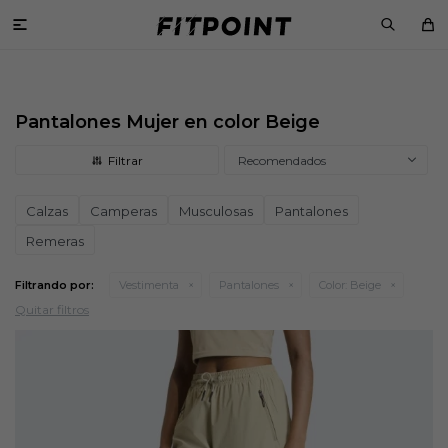

Pantalones Mujer en color Beige
Recomendados
Calzas
Camperas
Musculosas
Pantalones
Remeras
Filtrando por:
Vestimenta
Pantalones
Color:
Beige
Quitar filtros