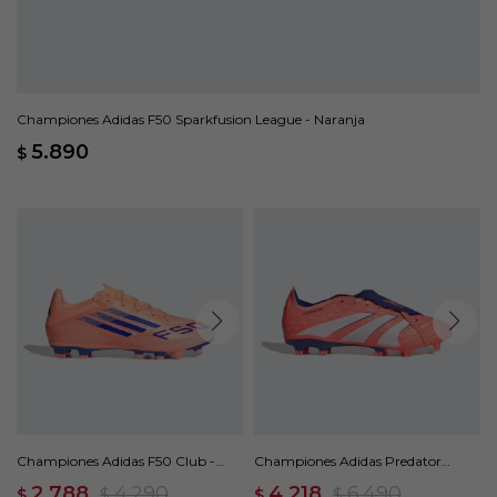
Championes Adidas F50 Sparkfusion League - Naranja
5.890
$
Championes Adidas F50 Club -
Championes Adidas Predator
Naranja
League Lengüeta Plegable -
2.788
4.290
4.218
6.490
$
$
$
$