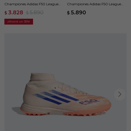
Championes Adidas F50 League
Championes Adidas F50 League
Pasto Artificial - Naranja
Terreno Firme/Multiterreno -
3.828
5.890
5.890
$
$
$
Naranja
35