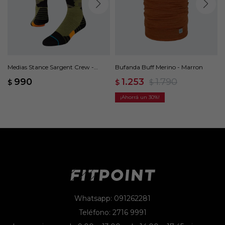
Medias Stance Sargent Crew -
Bufanda Buff Merino - Marron
Marrón
990
1.253
1.790
$
$
$
30
Whatsapp: 091262281
Teléfono: 2716 9991