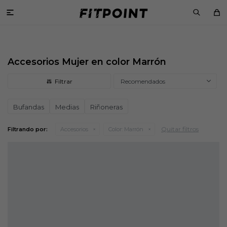

Accesorios Mujer en color Marrón
Recomendados
Bufandas
Medias
Riñoneras
Quitar filtros
Filtrando por:
Accesorios
Color:
Marrón