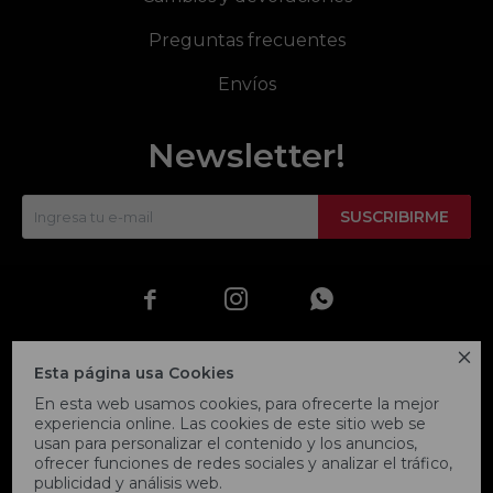
Preguntas frecuentes
Envíos
Newsletter!
SUSCRIBIRME




Esta página usa Cookies
En esta web usamos cookies, para ofrecerte la mejor
experiencia online. Las cookies de este sitio web se
usan para personalizar el contenido y los anuncios,
ofrecer funciones de redes sociales y analizar el tráfico,
publicidad y análisis web.