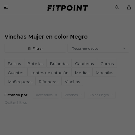

Vinchas Mujer en color Negro
Recomendados
Bolsos
Botellas
Bufandas
Canilleras
Gorros
Guantes
Lentes de natación
Medias
Mochilas
Muñequeras
Riñoneras
Vinchas
Filtrando por:
Accesorios
Vinchas
Color:
Negro
Quitar filtros