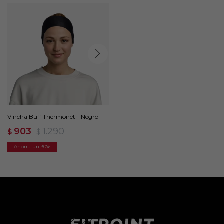
Vincha Buff Thermonet - Negro
903
1.290
$
$
30