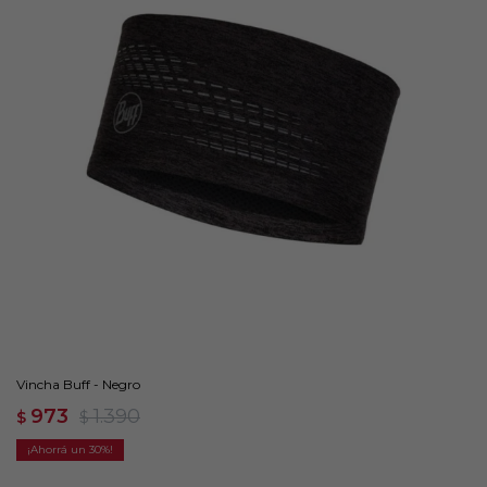
Vincha Buff - Negro
973
1.390
$
$
30