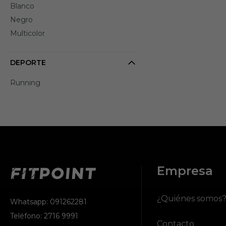
Blanco
Negro
Multicolor
DEPORTE
Running
Empresa
¿Quiénes somos
Whatsapp: 091262281
Teléfono: 2716 9991
Contacto