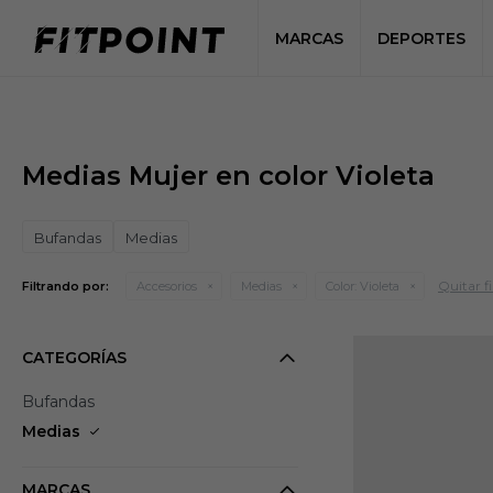
MARCAS
DEPORTES
Medias Mujer en color Violeta
Bufandas
Medias
Quitar fi
Filtrando por:
Accesorios
Medias
Color:
Violeta
CATEGORÍAS
Bufandas
Medias
MARCAS