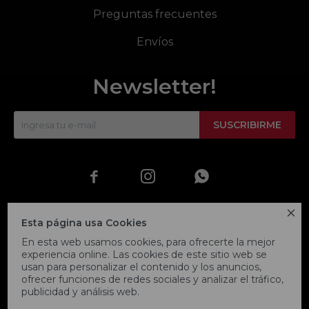
Preguntas frecuentes
Envíos
Newsletter!
SUSCRIBIRME




Esta página usa Cookies
En esta web usamos cookies, para ofrecerte la mejor
experiencia online. Las cookies de este sitio web se
usan para personalizar el contenido y los anuncios,
ofrecer funciones de redes sociales y analizar el tráfico,
publicidad y análisis web.