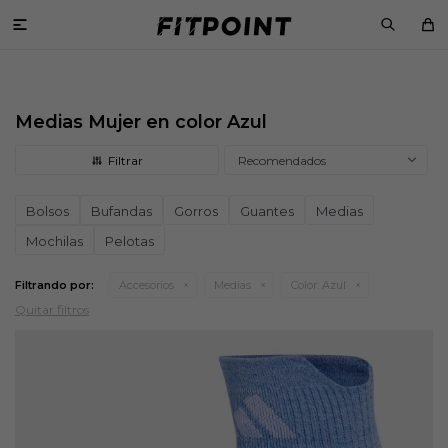

Medias Mujer en color Azul
Recomendados
Bolsos
Bufandas
Gorros
Guantes
Medias
Mochilas
Pelotas
Filtrando por:
Accesorios
Medias
Color:
Azul
Quitar filtros