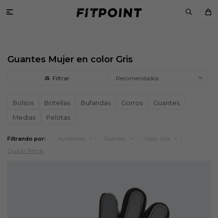

Guantes Mujer en color Gris
Recomendados
Bolsos
Botellas
Bufandas
Gorros
Guantes
Medias
Pelotas
Filtrando por:
Accesorios
Guantes
Color:
Gris
Quitar filtros