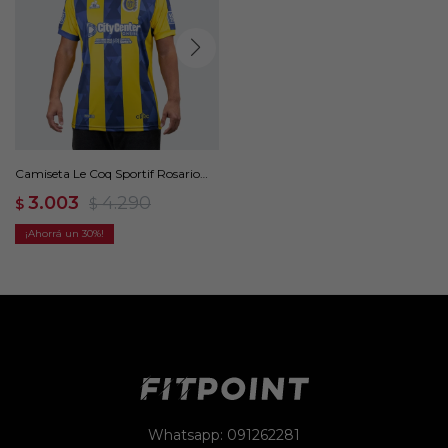
Camiseta Le Coq Sportif Rosario
Central Titular 25/26 - Amarillo
3.003
4.290
$
$
30
Whatsapp: 091262281