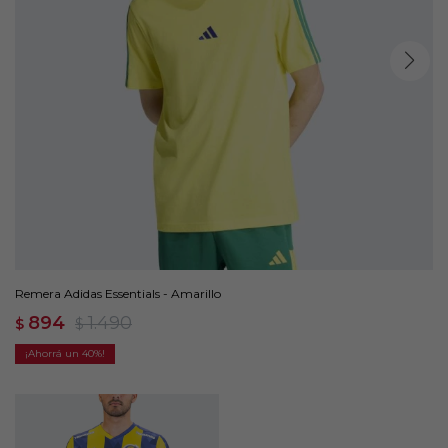
Remera Adidas Essentials - Amarillo
894
1.490
$
$
40