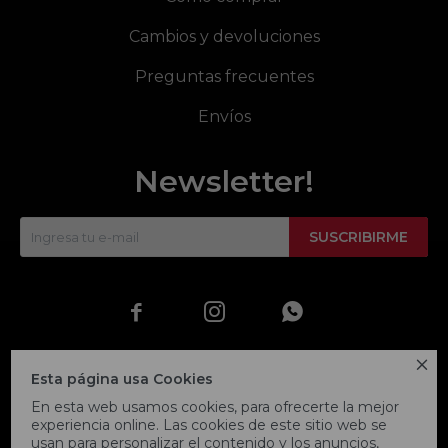
Cambios y devoluciones
Preguntas frecuentes
Envíos
Newsletter!
SUSCRIBIRME




Esta página usa Cookies
En esta web usamos cookies, para ofrecerte la mejor
experiencia online. Las cookies de este sitio web se
usan para personalizar el contenido y los anuncios,