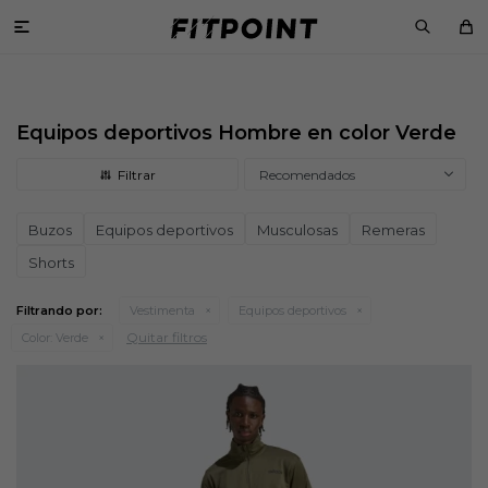

Equipos deportivos Hombre en color Verde
Recomendados
Buzos
Equipos deportivos
Musculosas
Remeras
Shorts
Filtrando por:
Vestimenta
Equipos deportivos
Quitar filtros
Color:
Verde