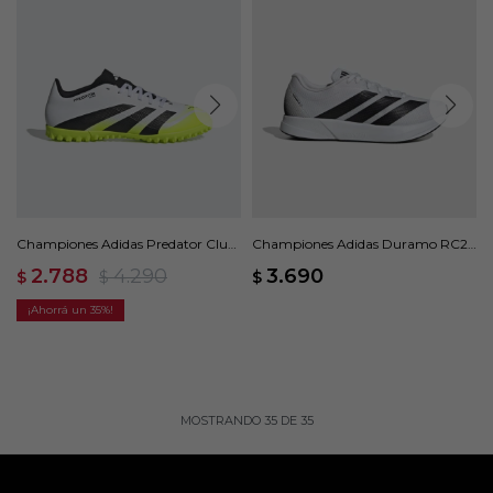
Championes Adidas Predator Club
Championes Adidas Duramo RC2 -
- Blanco
Blanco
2.788
4.290
3.690
$
$
$
35
MOSTRANDO
35
DE
35