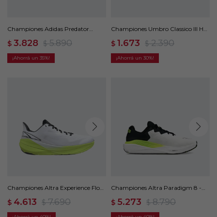
Championes Adidas Predator
Championes Umbro Classico III HG
League FG - Blanco
- Blanco
3.828
5.890
1.673
2.390
$
$
$
$
35
30
Championes Altra Experience Flow
Championes Altra Paradigm 8 -
- Blanco
Blanco
4.613
7.690
5.273
8.790
$
$
$
$
40
40