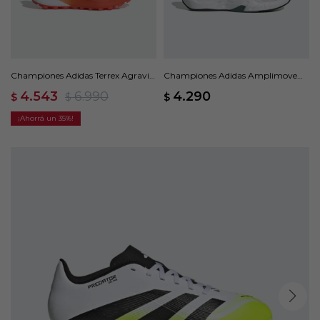
Championes Adidas Terrex Agravic
Championes Adidas Amplimove
3 - Blanco
Trainer - Blanco
4.543
6.990
4.290
$
$
$
35