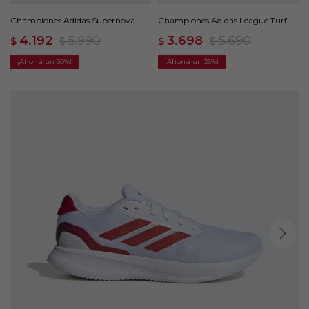
Championes Adidas Supernova
Championes Adidas League Turf
Ease - Blanco
Cleats - Blanco
4.192
5.990
3.698
5.690
$
$
$
$
30
35