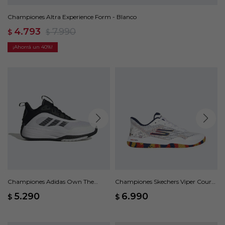
Championes Altra Experience Form - Blanco
4.793
7.990
$
$
40
Championes Adidas Own The
Championes Skechers Viper Court
Game 3 - Blanco
Pro - Blanco
5.290
6.990
$
$