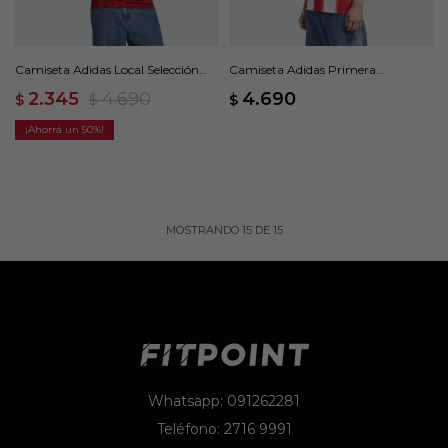
Camiseta Adidas Local Selección
Camiseta Adidas Primera
Chilena 26 - Rojo
Equipación FC Bayern 25/26 - Rojo
2.345
4.690
4.690
$
$
$
50
MOSTRANDO
15
DE
15
Whatsapp: 091262281
Teléfono: 2716 9991