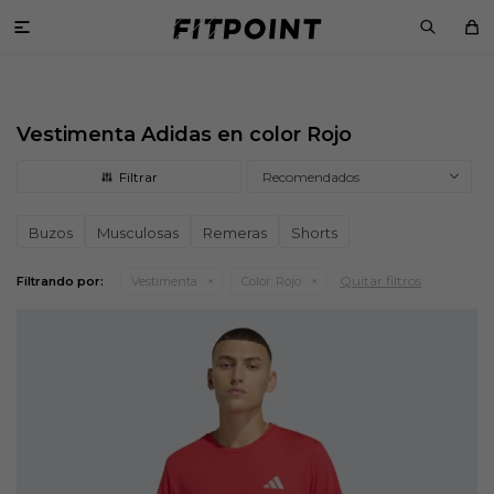

Vestimenta Adidas en color Rojo
Recomendados
Buzos
Musculosas
Remeras
Shorts
Quitar filtros
Filtrando por:
Vestimenta
Color:
Rojo