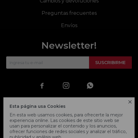
Cambios y devoluciones
Preguntas frecuentes
Envíos
Newsletter!
SUSCRIBIRME




Esta página usa Cookies
En esta web usamos cookies, para ofrecerte la mejor
experiencia online. Las cookies de este sitio web se
usan para personalizar el contenido y los anuncios,
ofrecer funciones de redes sociales y analizar el tráfico,
publicidad y análisis web.