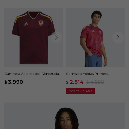
Camiseta Adidas Local Venezuela
Camiseta Adidas Primera
26 - Rojo
Equipación Costa Rica 26 - Rojo
3.990
2.814
4.690
$
$
$
40