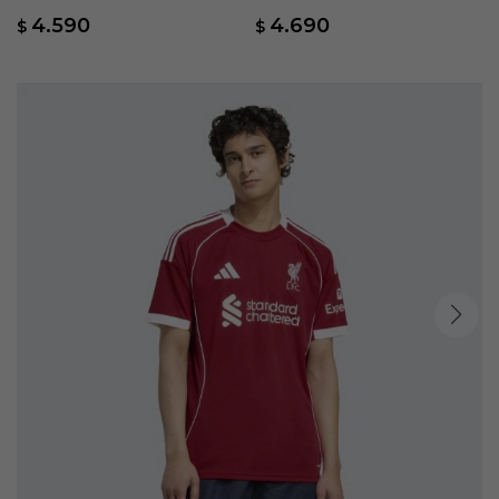
- Rojo
Equipación Bélgica 26 - Rojo
4.590
4.690
$
$