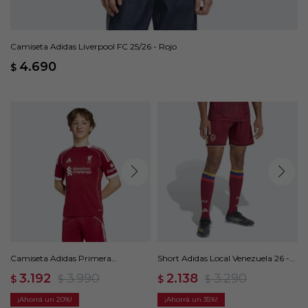
Camiseta Adidas Liverpool FC 25/26 - Rojo
4.690
$
Camiseta Adidas Primera
Short Adidas Local Venezuela 26 -
Equipación Liverpool FC 25/26 -
Rojo
3.192
3.990
2.138
3.290
$
$
$
$
Rojo
20
35