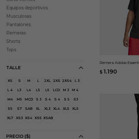
Equipos deportivos
Musculosas
Pantalones
Remeras
Shorts
Tops
Remera Adidas Essenti
TALLE
1.190
$
XS
S
M
L
2XL
2XS
2XS4
L 3
L 4
L3
L4
L5
L5
LCD
M 3
M 4
M4
M5
MCD
S 3
S 4
S 4
S 5
S3
S5
S7
SAB
XL
XL3
XL4
XL5
XL5
XL7
XS3
XS4
XS5
XSAB
PRECIO
($)