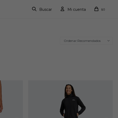
0
$
Recomendados