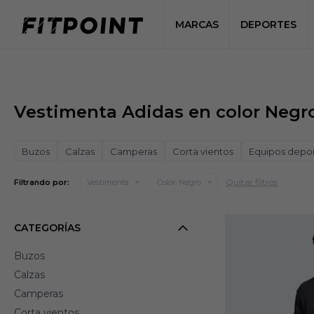
MARCAS
DEPORTES
Vestimenta Adidas en color Negr
Buzos
Calzas
Camperas
Corta vientos
Equipos depor
Quitar filtros
Filtrando por:
Vestimenta
Color:
Negro
CATEGORÍAS
Buzos
Calzas
Camperas
Corta vientos