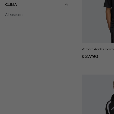
CLIMA
All season
Remera Adidas Merce
Team DNA - Negro
2.790
$