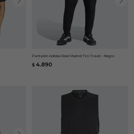
Pantalón Adidas Real Madrid Tiro Travel - Negro
4.890
$