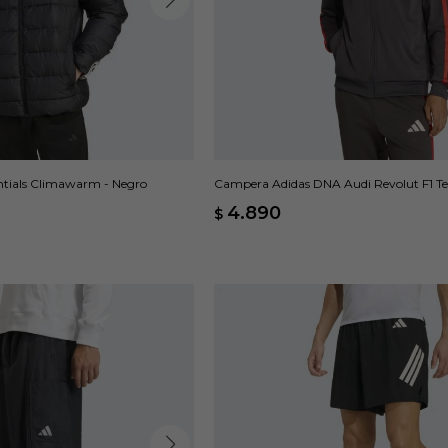
ntials Climawarm - Negro
Campera Adidas DNA Audi Revolut F1 T
4.890
$